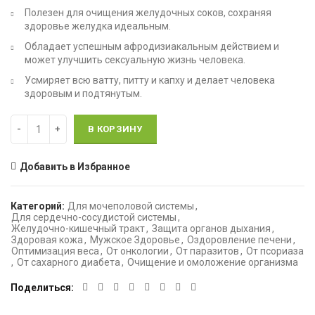
Полезен для очищения желудочных соков, сохраняя
здоровье желудка идеальным.
Обладает успешным афродизиакальным действием и
может улучшить сексуальную жизнь человека.
Усмиряет всю ватту, питту и капху и делает человека
здоровым и подтянутым.
Количество
В КОРЗИНУ
Добавить в Избранное
Категорий:
Для мочеполовой системы
,
Для сердечно-сосудистой системы
,
Желудочно-кишечный тракт
,
Защита органов дыхания
,
Здоровая кожа
,
Мужское Здоровье
,
Оздоровление печени
,
Оптимизация веса
,
От онкологии
,
От паразитов
,
От псориаза
,
От сахарного диабета
,
Очищение и омоложение организма
Поделиться