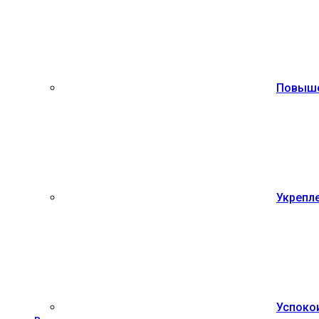
Повыше
Укрепле
Успоко