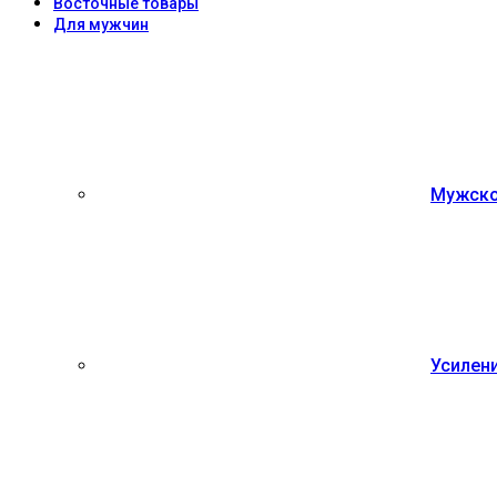
Восточные товары
Для мужчин
Мужско
Усилен