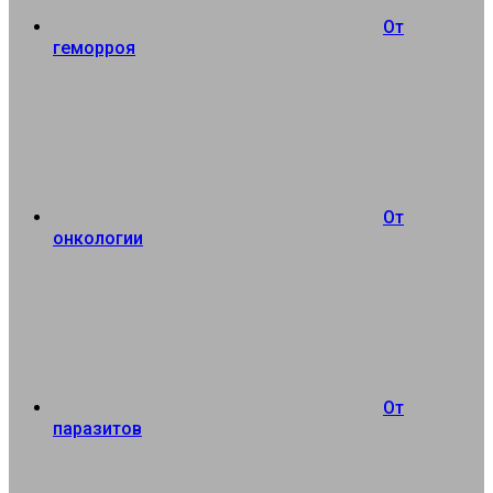
От
геморроя
От
онкологии
От
паразитов