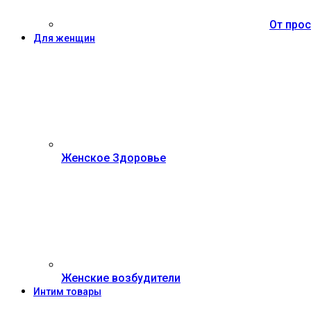
От прос
Для женщин
Женское Здоровье
Женские возбудители
Интим товары