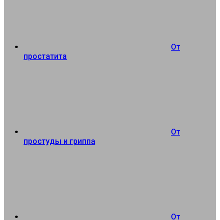
От
простатита
От
простуды и гриппа
От