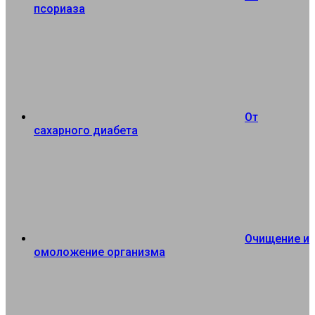
псориаза
От
сахарного диабета
Очищение и
омоложение организма