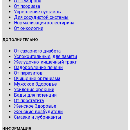
От геморроя
От псориаза
Укрепление суставов
Для сосудистой системы
Нормализация холестирина
От онкологии
ДОПОЛНИТЕЛЬНО
От сахарного диабета
Успокоительные, для памяти
Желудочно-кишечный тракт
Оздоровление печени
От паразитов
Очищение организма
Мужское Здоровье
Усиление эрекции
Бады для потенции
От простатита
Женское Здоровье
Женские возбудители
Смазки и лубриканты
ИНФОРМАЦИЯ