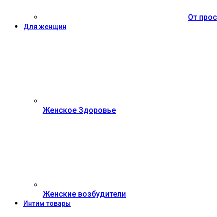
От прос
Для женщин
Женское Здоровье
Женские возбудители
Интим товары