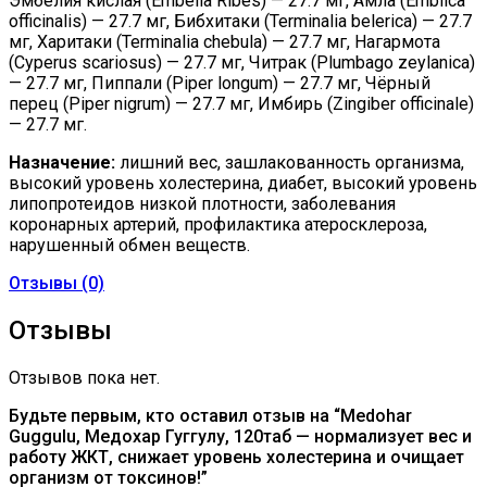
Эмбелия кислая (Embelia Ribes) — 27.7 мг, Амла (Emblica
officinalis) — 27.7 мг, Бибхитаки (Terminalia belerica) — 27.7
мг, Харитаки (Terminalia chebula) — 27.7 мг, Нагармота
(Cyperus scariosus) — 27.7 мг, Читрак (Plumbago zeylanica)
— 27.7 мг, Пиппали (Piper longum) — 27.7 мг, Чёрный
перец (Piper nigrum) — 27.7 мг, Имбирь (Zingiber officinale)
— 27.7 мг.
Назначение:
лишний вес, зашлакованность организма,
высокий уровень холестерина, диабет, высокий уровень
липопротеидов низкой плотности, заболевания
коронарных артерий, профилактика атеросклероза,
нарушенный обмен веществ.
Отзывы (0)
Отзывы
Отзывов пока нет.
Будьте первым, кто оставил отзыв на “Medohar
Guggulu, Медохар Гуггулу, 120таб — нормализует вес и
работу ЖКТ, снижает уровень холестерина и очищает
организм от токсинов!”