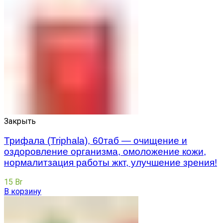
Закрыть
Трифала (Triphala), 60таб — очищение и
оздоровление организма, омоложение кожи,
нормалитзация работы жкт, улучшение зрения!
15
Br
В корзину