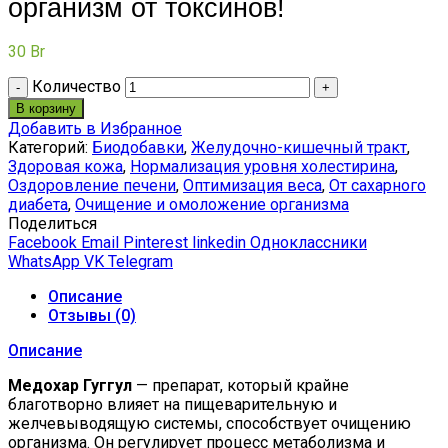
организм от токсинов!
30
Br
Количество
В корзину
Добавить в Избранное
Категорий:
Биодобавки
,
Желудочно-кишечный тракт
,
Здоровая кожа
,
Нормализация уровня холестирина
,
Оздоровление печени
,
Оптимизация веса
,
От сахарного
диабета
,
Очищение и омоложение организма
Поделиться
Facebook
Email
Pinterest
linkedin
Одноклассники
WhatsApp
VK
Telegram
Описание
Отзывы (0)
Описание
Медохар Гуггул
— препарат, который крайне
благотворно влияет на пищеварительную и
желчевыводящую системы, способствует очищению
организма. Он регулирует процесс метаболизма и