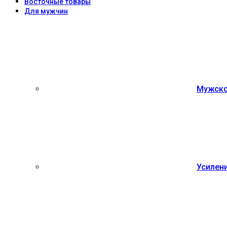
Восточные товары
Для мужчин
Мужско
Усилен