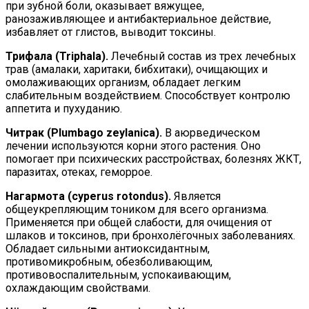
при зубной боли, оказывает вяжущее,
ранозаживляющее и антибактериальное действие,
избавляет от глистов, выводит токсины.
Трифала (Triphala).
Лечебный состав из трех лечебных
трав (амалаки, харитаки, бибхитаки), очищающих и
омолаживающих организм, обладает легким
слабительным воздействием. Способствует контролю
аппетита и пухуданию.
Читрак (Plumbago zeylanica).
В аюрведическом
лечении используются корни этого растения. Оно
помогает при психических расстройствах, болезнях ЖКТ,
паразитах, отеках, геморрое.
Нагармота (cyperus rotondus).
Является
общеукрепляющим тоником для всего организма.
Применяется при общей слабости, для очищения от
шлаков и токсинов, при бронхолёгочных заболеваниях.
Обладает сильными антиоксидантным,
противомикробным, обезболивающим,
противовоспалительным, успокаивающим,
охлаждающим свойствами.