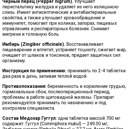
Чёрный перец (Pepper nigrum).
Улучшает
перистальтику желудка и удаляет из него излишнюю
слизь. Имеет антисептические и антибактериальные
свойства, а также улучшает кровообращение и
иммунитет, помогает при коликах, запорах, пищевых
отравлениях и респираторных болезнях. Снимает
мигрени и головную боль.
Имбирь (Zingiber officinale).
Восстанавливает
пищеварение и аппетит, устраняет тошноту, сжигает жир,
очищает от шлаков и токсинов, придает защитных сил
организму.
Инструкция по применению:
принимать по 2-4 таблетки
два раза в день, запивая тёплой водой.
Противопоказания:
беременность и кормление грудью,
гормональные сбои, послеоперационный период,
проблемы в работе щитовидной железы. Препарат
рекомендуется принимать по назначению и под
контролем специалиста.
Состав Медохар Гуггул:
одна таблетка массой 700 мг
содержит: Гуггул (Commiphora mukul) — 249.30 мг,