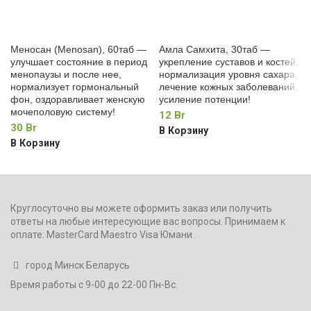
Меносан (Menosan), 60таб —
Амла Самхита, 30таб —
улучшает состояние в период
укрепление суставов и костей,
менопаузы и после нее,
нормализация уровня сахара,
нормализует гормональный
лечение кожных заболеваний,
фон, оздоравливает женскую
усиление потенции!
мочеполовую систему!
12
Br
30
Br
В Корзину
В Корзину
Круглосуточно вы можете оформить заказ или получить
ответы на любые интересующие вас вопросы. Принимаем к
оплате: MasterCard Maestro Visa Юмани .
город Минск Беларусь
Время работы с 9-00 до 22-00 Пн-Вс.