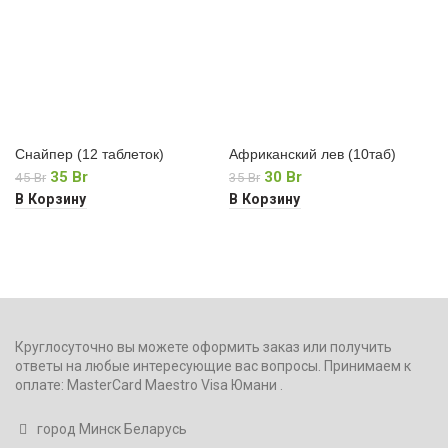
Снайпер (12 таблеток)
Африканский лев (10таб)
Первоначальная
Текущая
Первоначальная
Текущая
35
Br
30
Br
45
Br
35
Br
цена
цена:
цена
цена:
В Корзину
В Корзину
составляла
35 Br.
составляла
30 Br.
45 Br.
35 Br.
Круглосуточно вы можете оформить заказ или получить
ответы на любые интересующие вас вопросы. Принимаем к
оплате: MasterCard Maestro Visa Юмани .
город Минск Беларусь