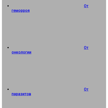
От
геморроя
От
онкологии
От
паразитов