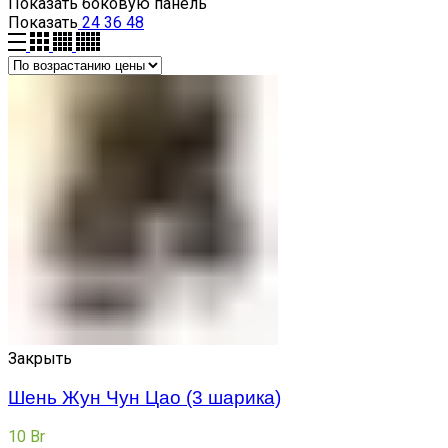
Показать боковую панель
Показать
24
36
48
Закрыть
Шень Жун Чун Цао (3 шарика)
10
Br