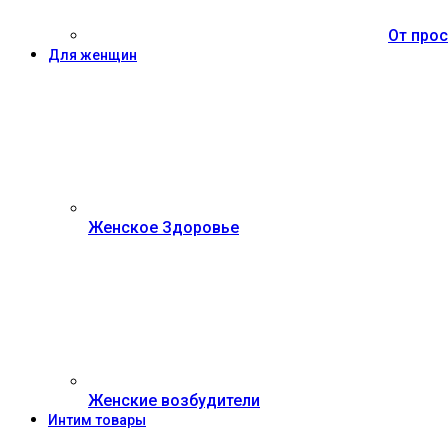
От прос
Для женщин
Женское Здоровье
Женские возбудители
Интим товары