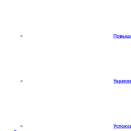
Повыше
Укрепле
Успоко