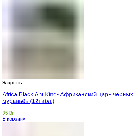
Закрыть
Africa Black Ant King- Африканский царь чёрных
муравьёв (12табл.)
35
Br
В корзину