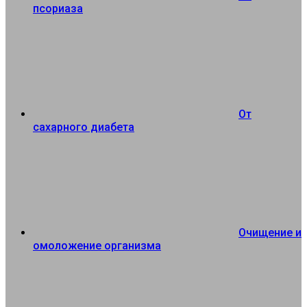
псориаза
От
сахарного диабета
Очищение и
омоложение организма