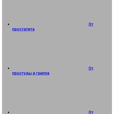
От
простатита
От
простуды и гриппа
От