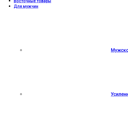
Восточные товары
Для мужчин
Мужско
Усилен